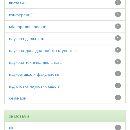
виставки
1
конференції
1
міжнародні проекти
1
наукова діяльність
1
науково-дослідна робота студентів
1
науково-технічна діяльність
1
наукові школи факультетів
1
підготовка наукових кадрів
1
семінари
1
за мовами
uk
1