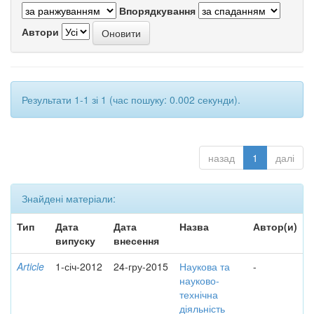
Впорядкування
Автори
Результати 1-1 зі 1 (час пошуку: 0.002 секунди).
назад
1
далі
Знайдені матеріали:
Тип
Дата
Дата
Назва
Автор(и)
випуску
внесення
Article
1-січ-2012
24-гру-2015
Наукова та
-
науково-
технічна
діяльність