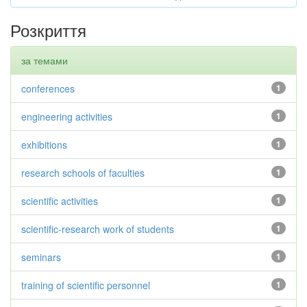
Розкриття
за темами
conferences
1
engineering activities
1
exhibitions
1
research schools of faculties
1
scientific activities
1
scientific-research work of students
1
seminars
1
training of scientific personnel
1