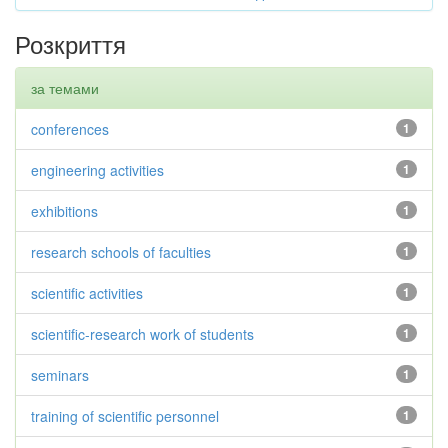
Розкриття
за темами
conferences
1
engineering activities
1
exhibitions
1
research schools of faculties
1
scientific activities
1
scientific-research work of students
1
seminars
1
training of scientific personnel
1