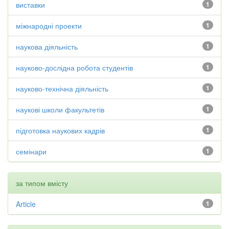
виставки
1
міжнародні проекти
1
наукова діяльність
1
науково-дослідна робота студентів
1
науково-технічна діяльність
1
наукові школи факультетів
1
підготовка наукових кадрів
1
семінари
1
за типом вмісту
Article
1