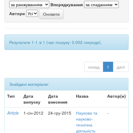
Впорядкування
Автори
Результати 1-1 зі 1 (час пошуку: 0.002 секунди).
назад
1
далі
Знайдені матеріали:
Тип
Дата
Дата
Назва
Автор(и)
випуску
внесення
Article
1-січ-2012
24-гру-2015
Наукова та
-
науково-
технічна
діяльність