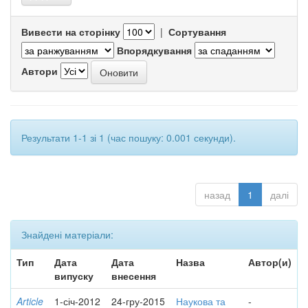
Вивести на сторінку
|
Сортування
Впорядкування
Автори
Результати 1-1 зі 1 (час пошуку: 0.001 секунди).
назад
1
далі
Знайдені матеріали:
Тип
Дата
Дата
Назва
Автор(и)
випуску
внесення
Article
1-січ-2012
24-гру-2015
Наукова та
-