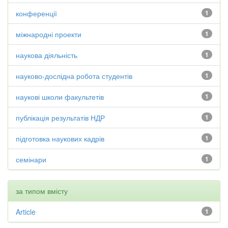
конференції
1
міжнародні проекти
1
наукова діяльність
1
науково-дослідна робота студентів
1
наукові школи факультетів
1
публікація результатів НДР
1
підготовка наукових кадрів
1
семінари
1
за типом вмісту
Article
1