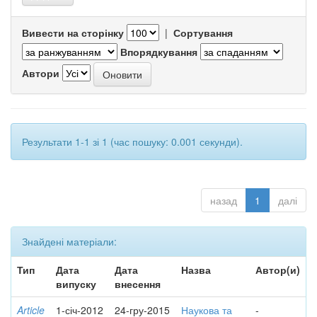
Вивести на сторінку
|
Сортування
Впорядкування
Автори
Результати 1-1 зі 1 (час пошуку: 0.001 секунди).
назад
1
далі
Знайдені матеріали:
Тип
Дата
Дата
Назва
Автор(и)
випуску
внесення
Article
1-січ-2012
24-гру-2015
Наукова та
-