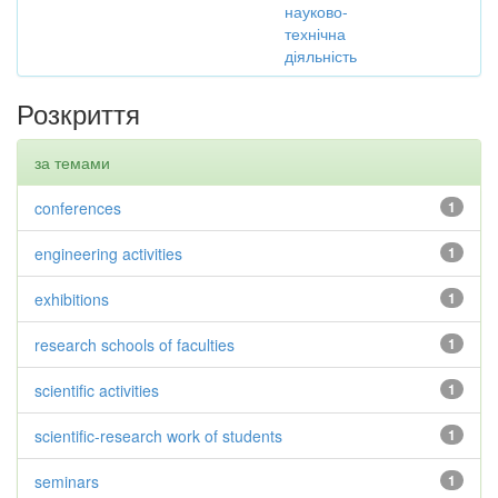
науково-
технічна
діяльність
Розкриття
за темами
conferences
1
engineering activities
1
exhibitions
1
research schools of faculties
1
scientific activities
1
scientific-research work of students
1
seminars
1