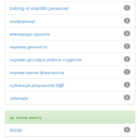
training of scientific personnel
1
конференції
1
міжнародні проекти
1
наукова діяльність
1
науково-дослідна робота студентів
1
наукові школи факультетів
1
публікація результатів НДР
1
семінари
1
за типом вмісту
Article
1