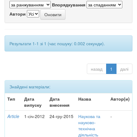
Впорядкування
Автори
Результати 1-1 зі 1 (час пошуку: 0.002 секунди).
назад
1
далі
Знайдені матеріали:
Тип
Дата
Дата
Назва
Автор(и)
випуску
внесення
Article
1-січ-2012
24-гру-2015
Наукова та
-
науково-
технічна
діяльність