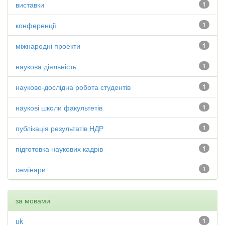
виставки
1
конференції
1
міжнародні проекти
1
наукова діяльність
1
науково-дослідна робота студентів
1
наукові школи факультетів
1
публікація результатів НДР
1
підготовка наукових кадрів
1
семінари
1
за мовами
uk
1