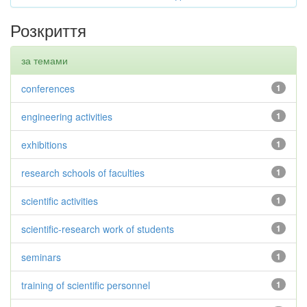
Розкриття
за темами
conferences
1
engineering activities
1
exhibitions
1
research schools of faculties
1
scientific activities
1
scientific-research work of students
1
seminars
1
training of scientific personnel
1