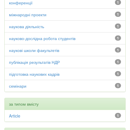
конференції
1
міжнародні проекти
1
наукова діяльність
1
науково-дослідна робота студентів
1
наукові школи факультетів
1
публікація результатів НДР
1
підготовка наукових кадрів
1
семінари
1
за типом вмісту
Article
1