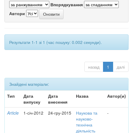
Впорядкування
Автори
Результати 1-1 зі 1 (час пошуку: 0.002 секунди).
назад
1
далі
Знайдені матеріали:
Тип
Дата
Дата
Назва
Автор(и)
випуску
внесення
Article
1-січ-2012
24-гру-2015
Наукова та
-
науково-
технічна
діяльність