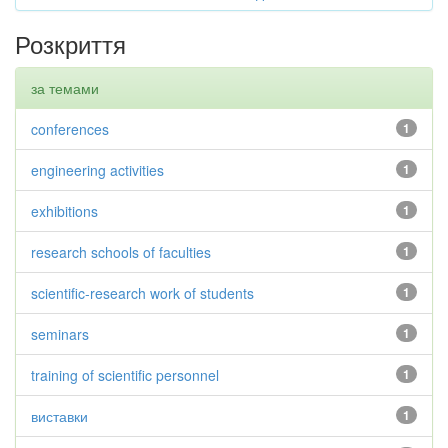
Розкриття
за темами
conferences
1
engineering activities
1
exhibitions
1
research schools of faculties
1
scientific-research work of students
1
seminars
1
training of scientific personnel
1
виставки
1