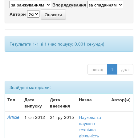
Впорядкування
Автори
Результати 1-1 зі 1 (час пошуку: 0.001 секунди).
назад
1
далі
Знайдені матеріали:
Тип
Дата
Дата
Назва
Автор(и)
випуску
внесення
Article
1-січ-2012
24-гру-2015
Наукова та
-
науково-
технічна
діяльність