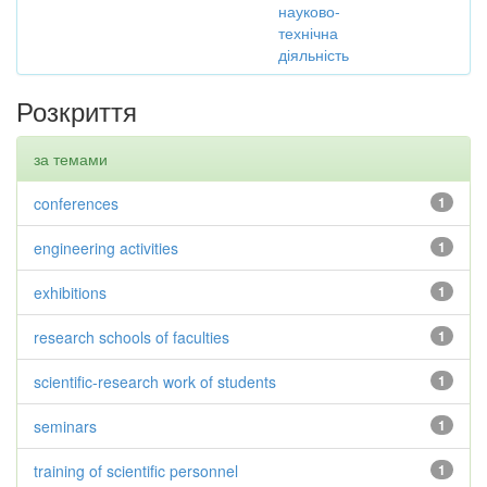
науково-
технічна
діяльність
Розкриття
за темами
conferences
1
engineering activities
1
exhibitions
1
research schools of faculties
1
scientific-research work of students
1
seminars
1
training of scientific personnel
1