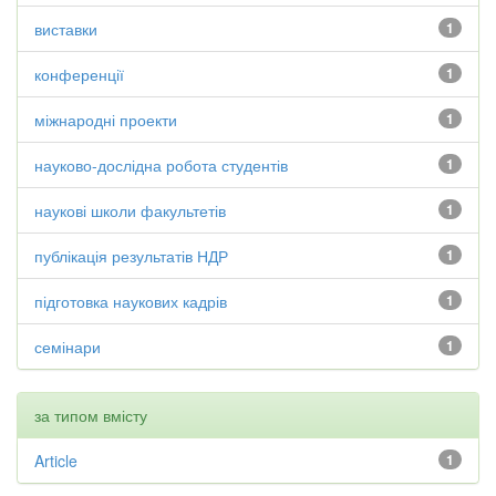
виставки
1
конференції
1
міжнародні проекти
1
науково-дослідна робота студентів
1
наукові школи факультетів
1
публікація результатів НДР
1
підготовка наукових кадрів
1
семінари
1
за типом вмісту
Article
1