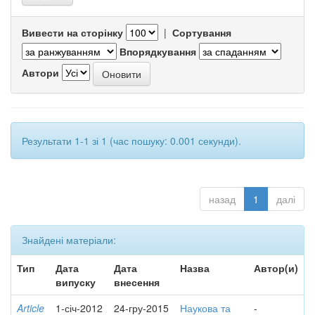
Вивести на сторінку
|
Сортування
Впорядкування
Автори
Результати 1-1 зі 1 (час пошуку: 0.001 секунди).
назад
1
далі
Знайдені матеріали:
Тип
Дата
Дата
Назва
Автор(и)
випуску
внесення
Article
1-січ-2012
24-гру-2015
Наукова та
-