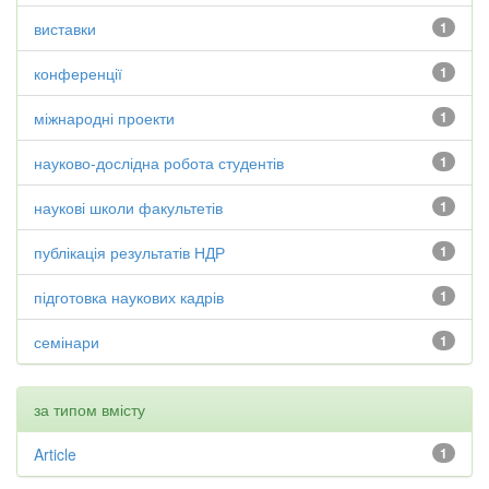
виставки
1
конференції
1
міжнародні проекти
1
науково-дослідна робота студентів
1
наукові школи факультетів
1
публікація результатів НДР
1
підготовка наукових кадрів
1
семінари
1
за типом вмісту
Article
1