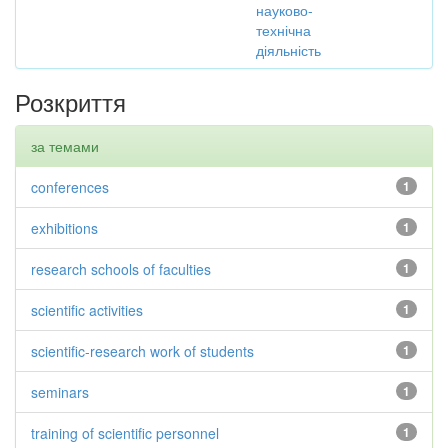
науково-
технічна
діяльність
Розкриття
за темами
conferences
1
exhibitions
1
research schools of faculties
1
scientific activities
1
scientific-research work of students
1
seminars
1
training of scientific personnel
1