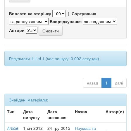
Вивести на сторінку
|
Сортування
Впорядкування
Автори
Результати 1-1 зі 1 (час пошуку: 0.002 секунди).
назад
1
далі
Знайдені матеріали:
Тип
Дата
Дата
Назва
Автор(и)
випуску
внесення
Article
1-січ-2012
24-гру-2015
Наукова та
-