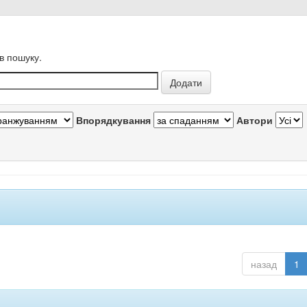
в пошуку.
Впорядкування
Автори
назад
1