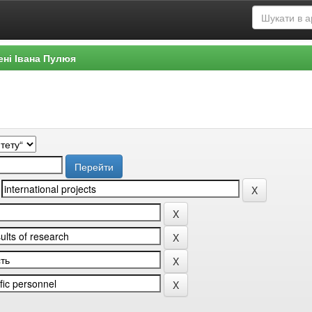
ені Івана Пулюя