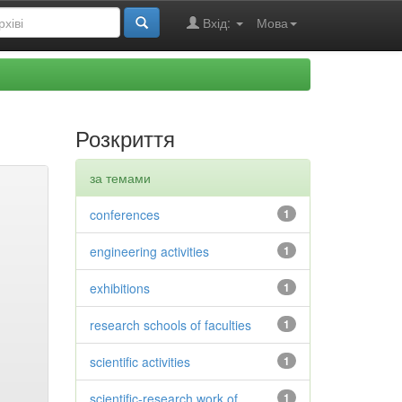
Вхід:
Мова
Розкриття
за темами
conferences
1
engineering activities
1
exhibitions
1
research schools of faculties
1
scientific activities
1
scientific-research work of
1