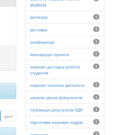
students
seminars
1
виставки
1
конференції
1
міжнародні проекти
1
науково-дослідна робота
1
студентів
науково-технічна діяльність
1
наукові школи факультетів
1
публікація результатів НДР
1
далі
підготовка наукових кадрів
1
семінари
1