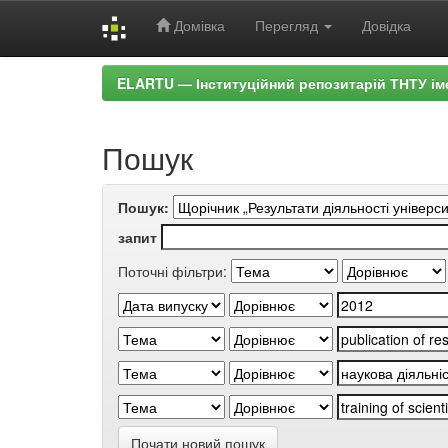
Домівка
Перегляд
Довідка
Skip
ELARTU — Інституційний репозитарій ТНТУ ім
navigation
Пошук
Пошук:
запит
Поточні фільтри:
Почати новий пошук