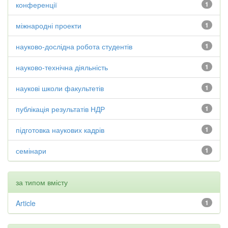
конференції
1
міжнародні проекти
1
науково-дослідна робота студентів
1
науково-технічна діяльність
1
наукові школи факультетів
1
публікація результатів НДР
1
підготовка наукових кадрів
1
семінари
1
за типом вмісту
Article
1