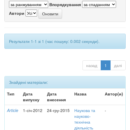
Впорядкування
Автори
Результати 1-1 зі 1 (час пошуку: 0.002 секунди).
назад
1
далі
Знайдені матеріали:
Тип
Дата
Дата
Назва
Автор(и)
випуску
внесення
Article
1-січ-2012
24-гру-2015
Наукова та
-
науково-
технічна
діяльність