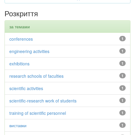
Розкриття
за темами
conferences
1
engineering activities
1
exhibitions
1
research schools of faculties
1
scientific activities
1
scientific-research work of students
1
training of scientific personnel
1
виставки
1