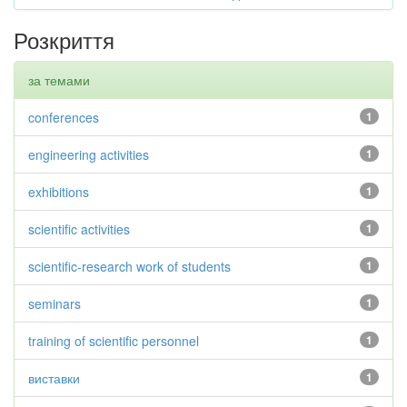
Розкриття
за темами
conferences
1
engineering activities
1
exhibitions
1
scientific activities
1
scientific-research work of students
1
seminars
1
training of scientific personnel
1
виставки
1