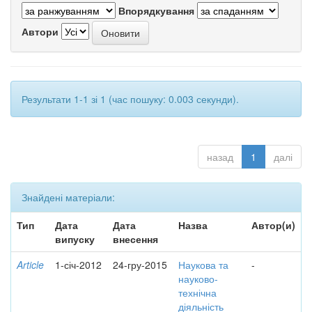
Впорядкування
Автори
Результати 1-1 зі 1 (час пошуку: 0.003 секунди).
назад
1
далі
Знайдені матеріали:
Тип
Дата
Дата
Назва
Автор(и)
випуску
внесення
Article
1-січ-2012
24-гру-2015
Наукова та
-
науково-
технічна
діяльність