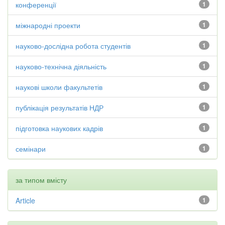
конференції
1
міжнародні проекти
1
науково-дослідна робота студентів
1
науково-технічна діяльність
1
наукові школи факультетів
1
публікація результатів НДР
1
підготовка наукових кадрів
1
семінари
1
за типом вмісту
Article
1