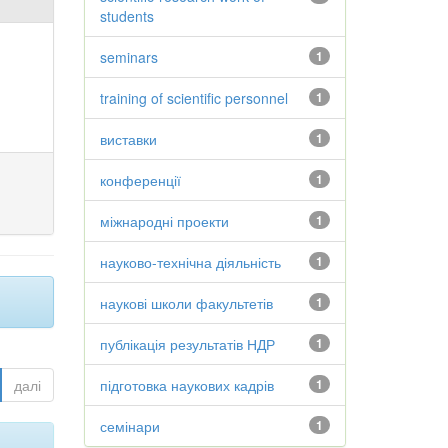
students
seminars
1
training of scientific personnel
1
виставки
1
конференції
1
міжнародні проекти
1
науково-технічна діяльність
1
наукові школи факультетів
1
публікація результатів НДР
1
далі
підготовка наукових кадрів
1
семінари
1