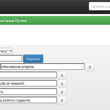
ені Івана Пулюя