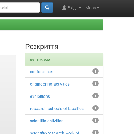
Вхід:
Мова
Розкриття
за темами
conferences
1
engineering activities
1
exhibitions
1
research schools of faculties
1
scientific activities
1
scientific-research work of
1