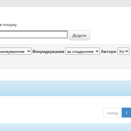
в пошуку.
Впорядкування
Автори
назад
1