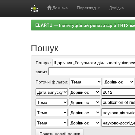
Домівка
Перегляд
Довідка
Skip
ELARTU — Інституційний репозитарій ТНТУ ім
navigation
Пошук
Пошук:
запит
Поточні фільтри:
Почати новий пошук