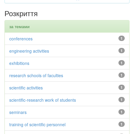
Розкриття
за темами
conferences
1
engineering activities
1
exhibitions
1
research schools of faculties
1
scientific activities
1
scientific-research work of students
1
seminars
1
training of scientific personnel
1