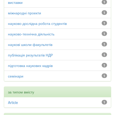
виставки
1
міжнародні проекти
1
науково-дослідна робота студентів
1
науково-технічна діяльність
1
наукові школи факультетів
1
публікація результатів НДР
1
підготовка наукових кадрів
1
семінари
1
за типом вмісту
Article
1