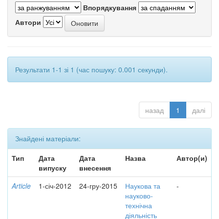
Впорядкування
Автори
Результати 1-1 зі 1 (час пошуку: 0.001 секунди).
назад
1
далі
Знайдені матеріали:
Тип
Дата
Дата
Назва
Автор(и)
випуску
внесення
Article
1-січ-2012
24-гру-2015
Наукова та
-
науково-
технічна
діяльність