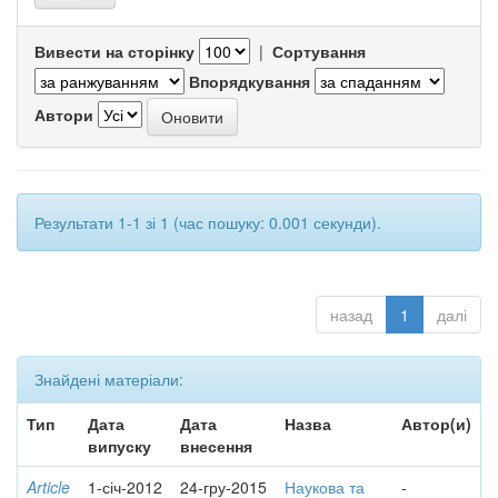
Вивести на сторінку
|
Сортування
Впорядкування
Автори
Результати 1-1 зі 1 (час пошуку: 0.001 секунди).
назад
1
далі
Знайдені матеріали:
Тип
Дата
Дата
Назва
Автор(и)
випуску
внесення
Article
1-січ-2012
24-гру-2015
Наукова та
-