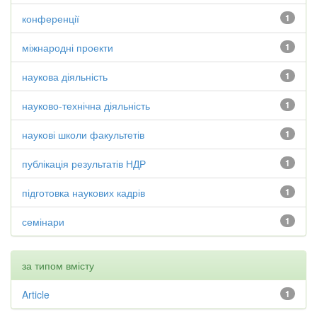
конференції
1
міжнародні проекти
1
наукова діяльність
1
науково-технічна діяльність
1
наукові школи факультетів
1
публікація результатів НДР
1
підготовка наукових кадрів
1
семінари
1
за типом вмісту
Article
1