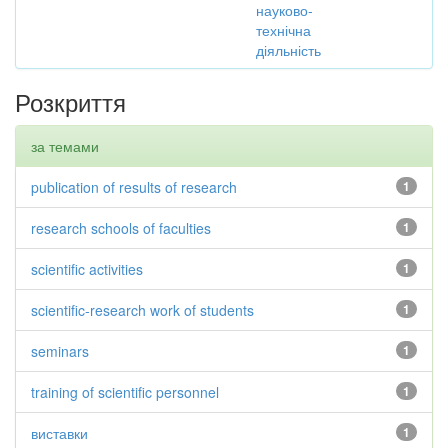
науково-
технічна
діяльність
Розкриття
за темами
publication of results of research
1
research schools of faculties
1
scientific activities
1
scientific-research work of students
1
seminars
1
training of scientific personnel
1
виставки
1