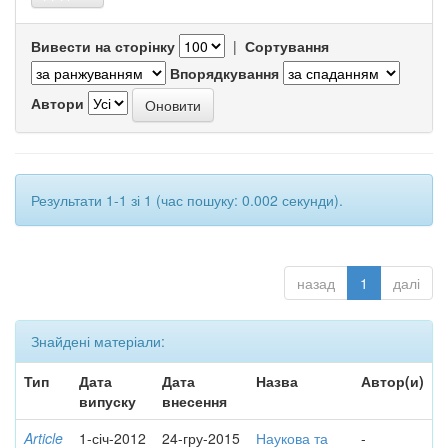
Вивести на сторінку
|
Сортування
Впорядкування
Автори
Результати 1-1 зі 1 (час пошуку: 0.002 секунди).
назад
1
далі
Знайдені матеріали:
Тип
Дата
Дата
Назва
Автор(и)
випуску
внесення
Article
1-січ-2012
24-гру-2015
Наукова та
-