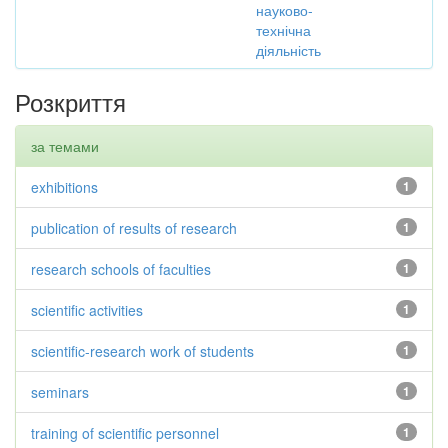
науково-
технічна
діяльність
Розкриття
за темами
exhibitions
1
publication of results of research
1
research schools of faculties
1
scientific activities
1
scientific-research work of students
1
seminars
1
training of scientific personnel
1