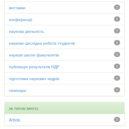
виставки
1
конференції
1
наукова діяльність
1
науково-дослідна робота студентів
1
наукові школи факультетів
1
публікація результатів НДР
1
підготовка наукових кадрів
1
семінари
1
за типом вмісту
Article
1