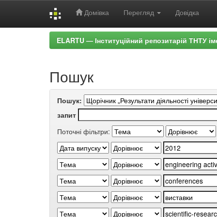
Домівка
Перегляд
Довідка
Skip
ELARTU — Інституційний репозитарій ТНТУ ім
navigation
Пошук
Пошук:
запит
Поточні фільтри: