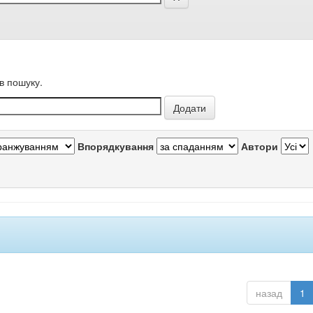
в пошуку.
Впорядкування
Автори
назад
1