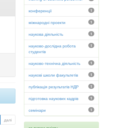
конференції
1
міжнародні проекти
1
наукова діяльність
1
науково-дослідна робота
1
студентів
науково-технічна діяльність
1
наукові школи факультетів
1
публікація результатів НДР
1
підготовка наукових кадрів
1
семінари
1
далі
за типом вмісту