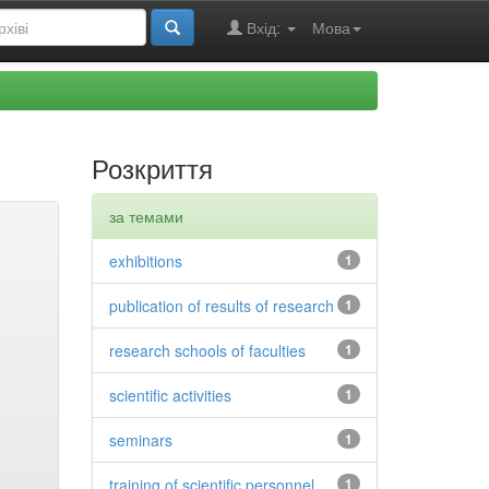
Вхід:
Мова
Розкриття
за темами
exhibitions
1
publication of results of research
1
research schools of faculties
1
scientific activities
1
seminars
1
training of scientific personnel
1