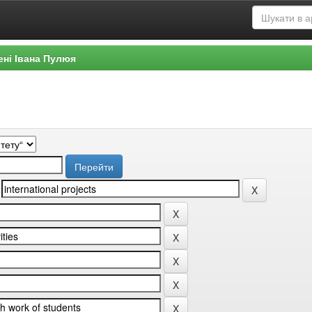
ені Івана Пулюя