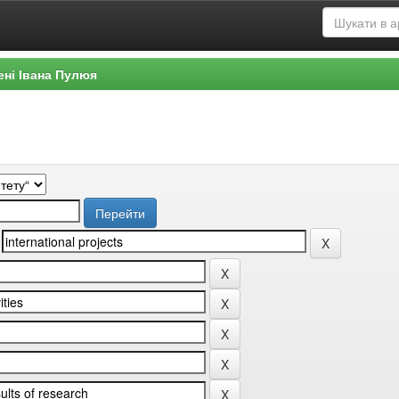
ені Івана Пулюя