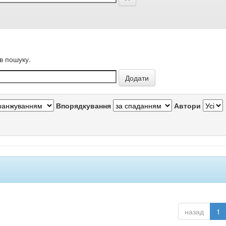
в пошуку.
Впорядкування
Автори
назад
1