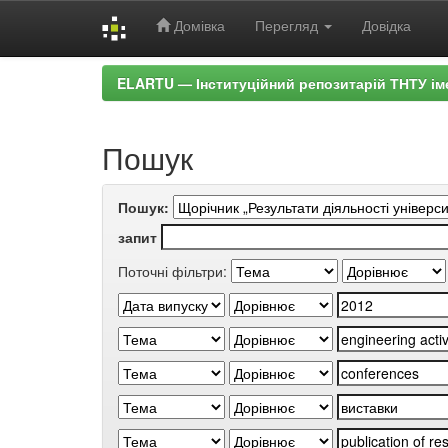
Домівка
Перегляд
Довідка
Skip
ELARTU — Інституційний репозитарій ТНТУ ім
navigation
Пошук
Пошук:
запит
Поточні фільтри: