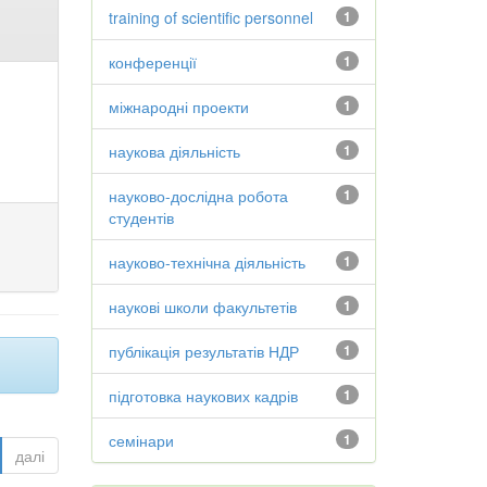
training of scientific personnel
1
конференції
1
міжнародні проекти
1
наукова діяльність
1
науково-дослідна робота
1
студентів
науково-технічна діяльність
1
наукові школи факультетів
1
публікація результатів НДР
1
підготовка наукових кадрів
1
семінари
1
далі