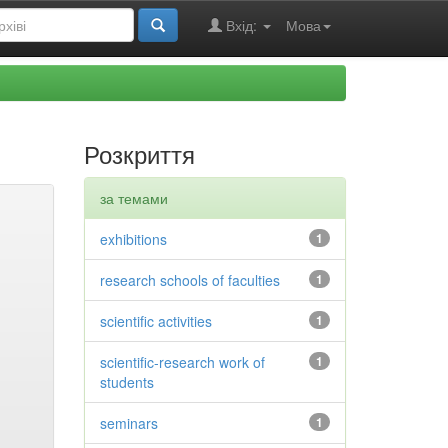
Вхід:
Мова
Розкриття
за темами
exhibitions
1
research schools of faculties
1
scientific activities
1
scientific-research work of
1
students
seminars
1