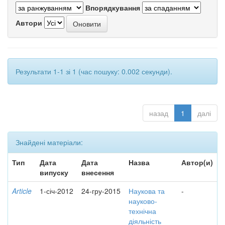
Впорядкування
Автори
Результати 1-1 зі 1 (час пошуку: 0.002 секунди).
назад
1
далі
Знайдені матеріали:
Тип
Дата
Дата
Назва
Автор(и)
випуску
внесення
Article
1-січ-2012
24-гру-2015
Наукова та
-
науково-
технічна
діяльність