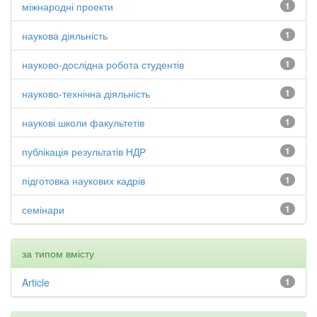
міжнародні проекти
1
наукова діяльність
1
науково-дослідна робота студентів
1
науково-технічна діяльність
1
наукові школи факультетів
1
публікація результатів НДР
1
підготовка наукових кадрів
1
семінари
1
за типом вмісту
Article
1