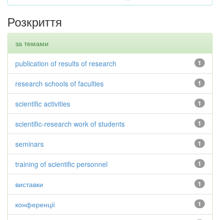
Розкриття
за темами
publication of results of research
1
research schools of faculties
1
scientific activities
1
scientific-research work of students
1
seminars
1
training of scientific personnel
1
виставки
1
конференції
1