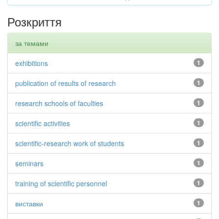
Розкриття
за темами
exhibitions
1
publication of results of research
1
research schools of faculties
1
scientific activities
1
scientific-research work of students
1
seminars
1
training of scientific personnel
1
виставки
1