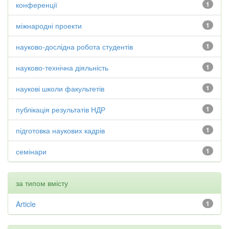
конференції
1
міжнародні проекти
1
науково-дослідна робота студентів
1
науково-технічна діяльність
1
наукові школи факультетів
1
публікація результатів НДР
1
підготовка наукових кадрів
1
семінари
1
за типом вмісту
Article
1