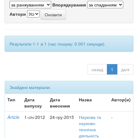
Впорядкування
Автори
Результати 1-1 зі 1 (час пошуку: 0.001 секунди).
назад
1
далі
Знайдені матеріали:
Тип
Дата
Дата
Назва
Автор(и)
випуску
внесення
Article
1-січ-2012
24-гру-2015
Наукова та
-
науково-
технічна
діяльність