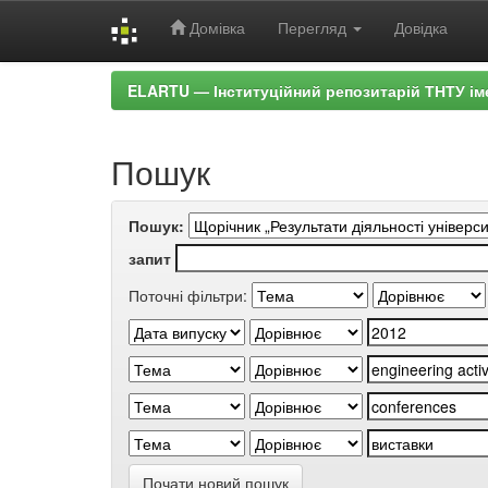
Домівка
Перегляд
Довідка
Skip
ELARTU — Інституційний репозитарій ТНТУ ім
navigation
Пошук
Пошук:
запит
Поточні фільтри:
Почати новий пошук