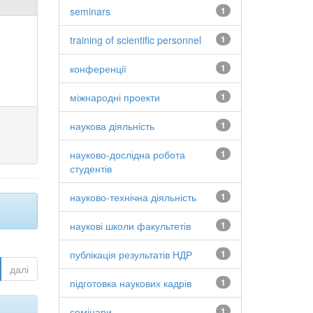
seminars
1
training of scientific personnel
1
конференції
1
міжнародні проекти
1
наукова діяльність
1
науково-дослідна робота
1
студентів
науково-технічна діяльність
1
наукові школи факультетів
1
публікація результатів НДР
1
далі
підготовка наукових кадрів
1
семінари
1