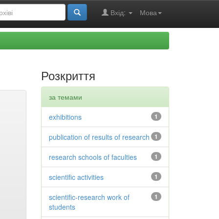
Вхід:
Мова
Розкриття
за темами
exhibitions
1
publication of results of research
1
research schools of faculties
1
scientific activities
1
scientific-research work of
1
students