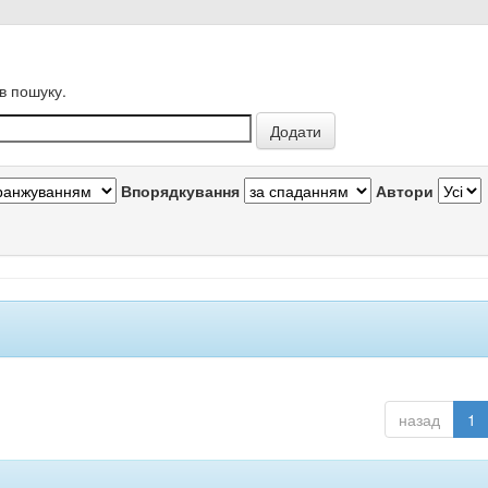
в пошуку.
Впорядкування
Автори
назад
1