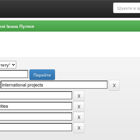
ені Івана Пулюя