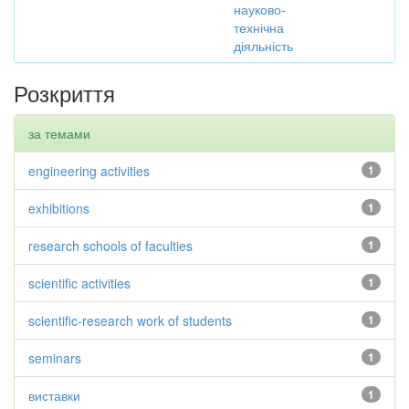
науково-
технічна
діяльність
Розкриття
за темами
engineering activities
1
exhibitions
1
research schools of faculties
1
scientific activities
1
scientific-research work of students
1
seminars
1
виставки
1