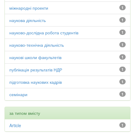
міжнародні проекти
1
наукова діяльність
1
науково-дослідна робота студентів
1
науково-технічна діяльність
1
наукові школи факультетів
1
публікація результатів НДР
1
підготовка наукових кадрів
1
семінари
1
за типом вмісту
Article
1