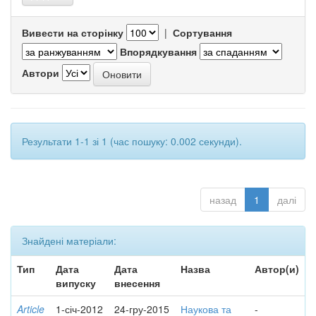
Вивести на сторінку
|
Сортування
Впорядкування
Автори
Результати 1-1 зі 1 (час пошуку: 0.002 секунди).
назад
1
далі
Знайдені матеріали:
Тип
Дата
Дата
Назва
Автор(и)
випуску
внесення
Article
1-січ-2012
24-гру-2015
Наукова та
-