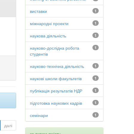
виставки
1
міжнародні проекти
1
наукова діяльність
1
науково-дослідна робота
1
студентів
науково-технічна діяльність
1
наукові школи факультетів
1
публікація результатів НДР
1
підготовка наукових кадрів
1
семінари
1
далі
за типом вмісту