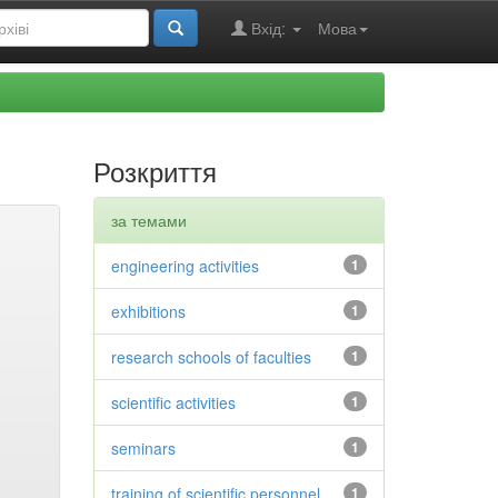
Вхід:
Мова
Розкриття
за темами
engineering activities
1
exhibitions
1
research schools of faculties
1
scientific activities
1
seminars
1
training of scientific personnel
1