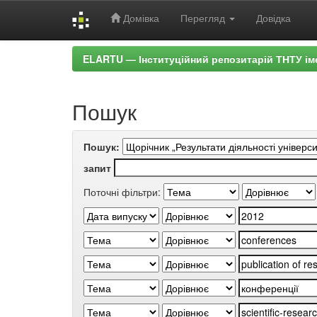
Домівка
Перегляд
Довідка
Skip
ELARTU — Інституційний репозитарій ТНТУ ім
navigation
Пошук
Пошук:
запит
Поточні фільтри: