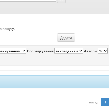
в пошуку.
Впорядкування
Автори
назад
1