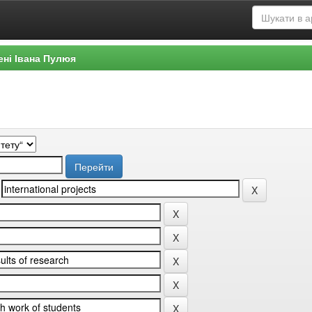
ені Івана Пулюя