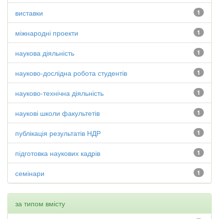
виставки
1
міжнародні проекти
1
наукова діяльність
1
науково-дослідна робота студентів
1
науково-технічна діяльність
1
наукові школи факультетів
1
публікація результатів НДР
1
підготовка наукових кадрів
1
семінари
1
за типом вмісту