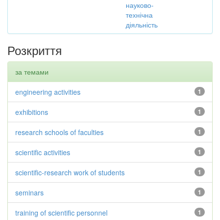
науково-
технічна
діяльність
Розкриття
за темами
engineering activities
1
exhibitions
1
research schools of faculties
1
scientific activities
1
scientific-research work of students
1
seminars
1
training of scientific personnel
1