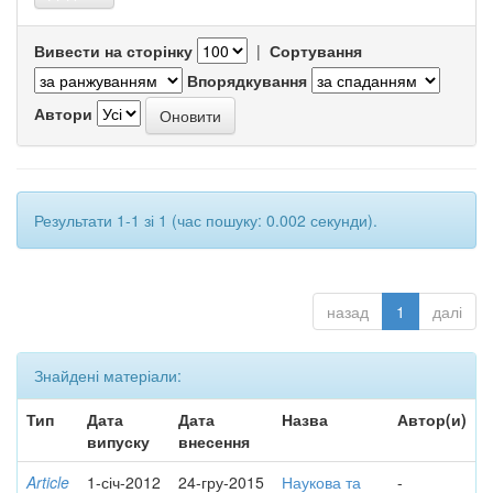
Вивести на сторінку
|
Сортування
Впорядкування
Автори
Результати 1-1 зі 1 (час пошуку: 0.002 секунди).
назад
1
далі
Знайдені матеріали:
Тип
Дата
Дата
Назва
Автор(и)
випуску
внесення
Article
1-січ-2012
24-гру-2015
Наукова та
-