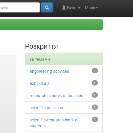
Вхід:
Мова
Розкриття
за темами
engineering activities
1
exhibitions
1
research schools of faculties
1
scientific activities
1
scientific-research work of
1
students