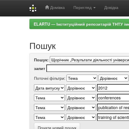
Домівка
Перегляд
Довідка
Skip
ELARTU — Інституційний репозитарій ТНТУ ім
navigation
Пошук
Пошук:
запит
Поточні фільтри:
Почати новий пошук