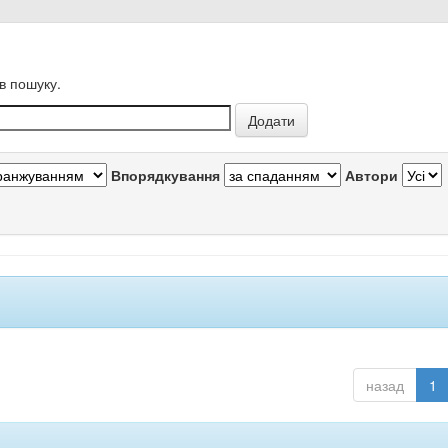
в пошуку.
Впорядкування
Автори
назад
1