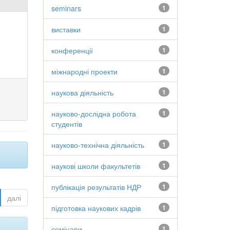
seminars
1
виставки
1
конференції
1
міжнародні проекти
1
наукова діяльність
1
науково-дослідна робота
1
студентів
науково-технічна діяльність
1
наукові школи факультетів
1
публікація результатів НДР
1
далі
підготовка наукових кадрів
1
семінари
1