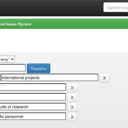
ені Івана Пулюя