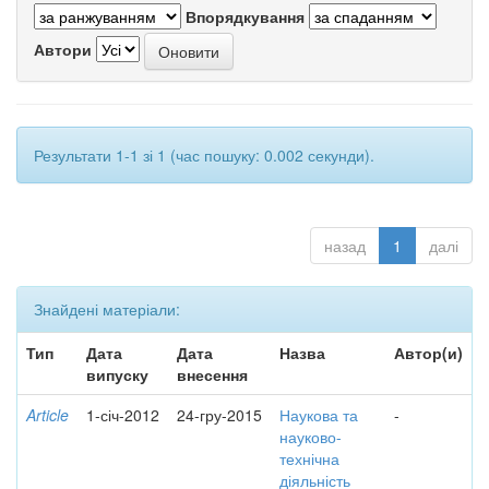
Впорядкування
Автори
Результати 1-1 зі 1 (час пошуку: 0.002 секунди).
назад
1
далі
Знайдені матеріали:
Тип
Дата
Дата
Назва
Автор(и)
випуску
внесення
Article
1-січ-2012
24-гру-2015
Наукова та
-
науково-
технічна
діяльність