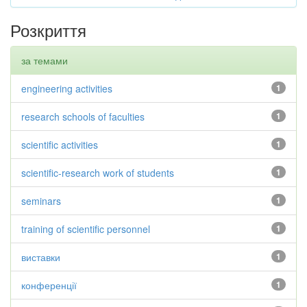
Розкриття
за темами
engineering activities
1
research schools of faculties
1
scientific activities
1
scientific-research work of students
1
seminars
1
training of scientific personnel
1
виставки
1
конференції
1