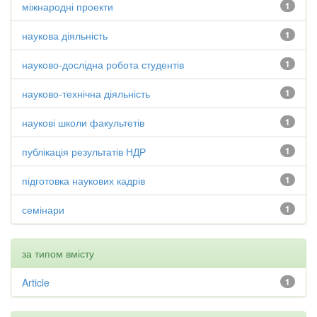
міжнародні проекти
1
наукова діяльність
1
науково-дослідна робота студентів
1
науково-технічна діяльність
1
наукові школи факультетів
1
публікація результатів НДР
1
підготовка наукових кадрів
1
семінари
1
за типом вмісту
Article
1