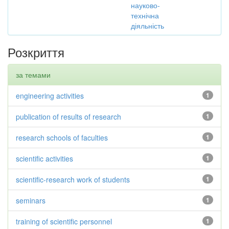
науково-
технічна
діяльність
Розкриття
за темами
engineering activities
1
publication of results of research
1
research schools of faculties
1
scientific activities
1
scientific-research work of students
1
seminars
1
training of scientific personnel
1