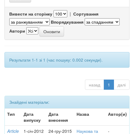
Вивести на сторінку
|
Сортування
Впорядкування
Автори
Результати 1-1 зі 1 (час пошуку: 0.002 секунди).
назад
1
далі
Знайдені матеріали:
Тип
Дата
Дата
Назва
Автор(и)
випуску
внесення
Article
1-січ-2012
24-гру-2015
Наукова та
-