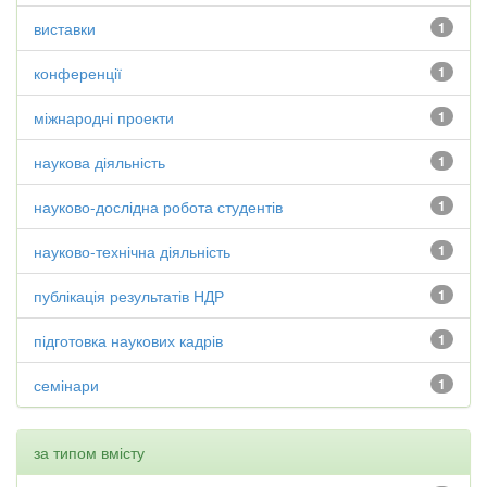
виставки
1
конференції
1
міжнародні проекти
1
наукова діяльність
1
науково-дослідна робота студентів
1
науково-технічна діяльність
1
публікація результатів НДР
1
підготовка наукових кадрів
1
семінари
1
за типом вмісту