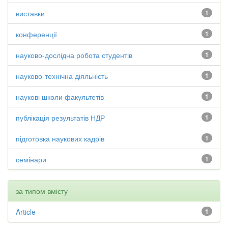
виставки
1
конференції
1
науково-дослідна робота студентів
1
науково-технічна діяльність
1
наукові школи факультетів
1
публікація результатів НДР
1
підготовка наукових кадрів
1
семінари
1
за типом вмісту
Article
1