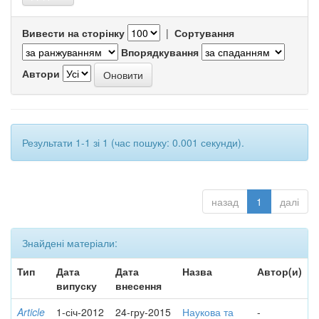
Вивести на сторінку
|
Сортування
Впорядкування
Автори
Результати 1-1 зі 1 (час пошуку: 0.001 секунди).
назад
1
далі
Знайдені матеріали:
Тип
Дата
Дата
Назва
Автор(и)
випуску
внесення
Article
1-січ-2012
24-гру-2015
Наукова та
-