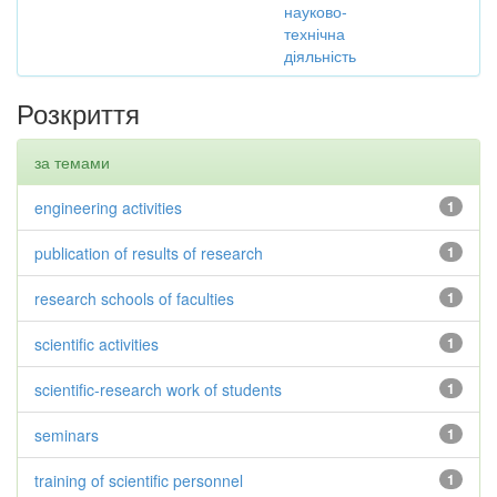
науково-
технічна
діяльність
Розкриття
за темами
engineering activities
1
publication of results of research
1
research schools of faculties
1
scientific activities
1
scientific-research work of students
1
seminars
1
training of scientific personnel
1