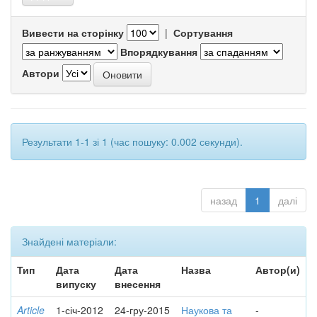
Вивести на сторінку
|
Сортування
Впорядкування
Автори
Результати 1-1 зі 1 (час пошуку: 0.002 секунди).
назад
1
далі
Знайдені матеріали:
Тип
Дата
Дата
Назва
Автор(и)
випуску
внесення
Article
1-січ-2012
24-гру-2015
Наукова та
-