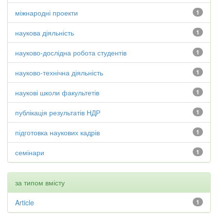
міжнародні проекти
1
наукова діяльність
1
науково-дослідна робота студентів
1
науково-технічна діяльність
1
наукові школи факультетів
1
публікація результатів НДР
1
підготовка наукових кадрів
1
семінари
1
за типом вмісту
Article
1