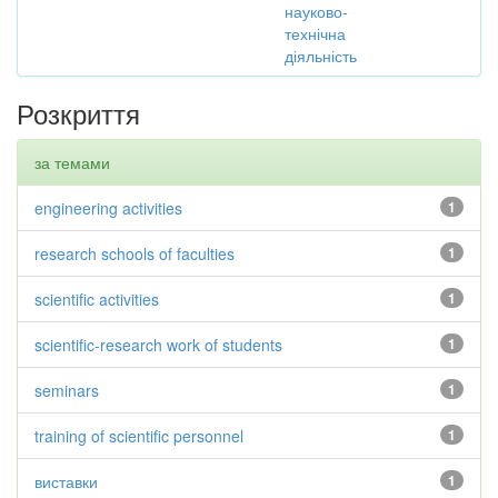
науково-
технічна
діяльність
Розкриття
за темами
engineering activities
1
research schools of faculties
1
scientific activities
1
scientific-research work of students
1
seminars
1
training of scientific personnel
1
виставки
1