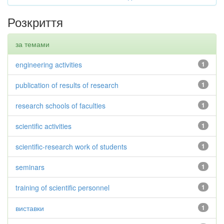
Розкриття
за темами
engineering activities
1
publication of results of research
1
research schools of faculties
1
scientific activities
1
scientific-research work of students
1
seminars
1
training of scientific personnel
1
виставки
1