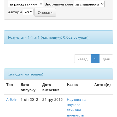
Впорядкування
Автори
Результати 1-1 зі 1 (час пошуку: 0.002 секунди).
назад
1
далі
Знайдені матеріали:
Тип
Дата
Дата
Назва
Автор(и)
випуску
внесення
Article
1-січ-2012
24-гру-2015
Наукова та
-
науково-
технічна
діяльність