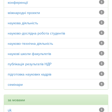
конференції
1
міжнародні проекти
1
наукова діяльність
1
науково-дослідна робота студентів
1
науково-технічна діяльність
1
наукові школи факультетів
1
публікація результатів НДР
1
підготовка наукових кадрів
1
семінари
1
за мовами
uk
1