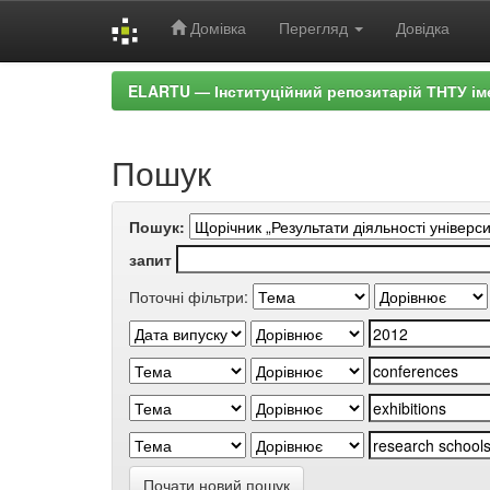
Домівка
Перегляд
Довідка
Skip
ELARTU — Інституційний репозитарій ТНТУ ім
navigation
Пошук
Пошук:
запит
Поточні фільтри:
Почати новий пошук