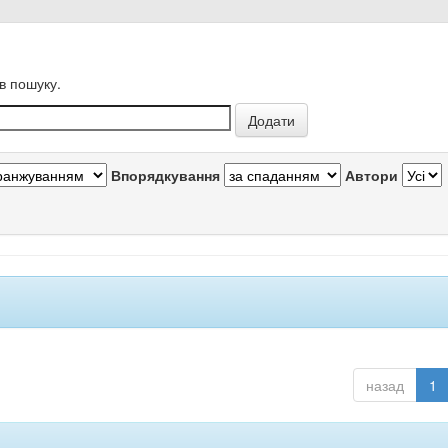
в пошуку.
Впорядкування
Автори
назад
1