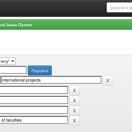
ені Івана Пулюя