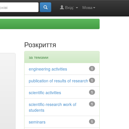
Вхід:
Мова
Розкриття
за темами
engineering activities
1
publication of results of research
1
scientific activities
1
scientific-research work of
1
students
seminars
1