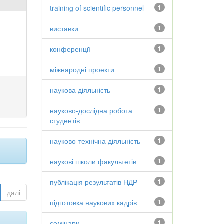
training of scientific personnel
1
виставки
1
конференції
1
міжнародні проекти
1
наукова діяльність
1
науково-дослідна робота
1
студентів
науково-технічна діяльність
1
наукові школи факультетів
1
публікація результатів НДР
1
далі
підготовка наукових кадрів
1
семінари
1