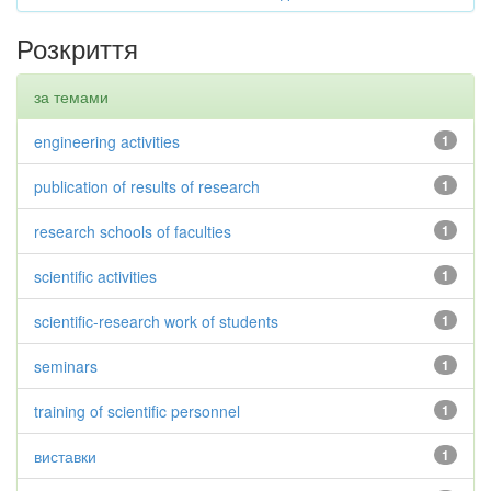
Розкриття
за темами
engineering activities
1
publication of results of research
1
research schools of faculties
1
scientific activities
1
scientific-research work of students
1
seminars
1
training of scientific personnel
1
виставки
1