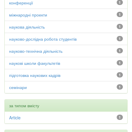
конференції
1
міжнародні проекти
1
наукова діяльність
1
науково-дослідна робота студентів
1
науково-технічна діяльність
1
наукові школи факультетів
1
підготовка наукових кадрів
1
семінари
1
за типом вмісту
Article
1