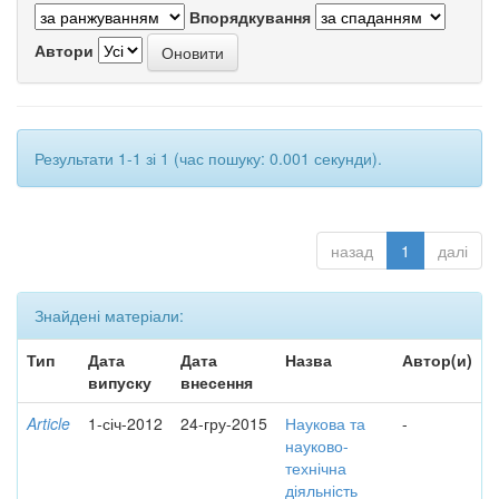
Впорядкування
Автори
Результати 1-1 зі 1 (час пошуку: 0.001 секунди).
назад
1
далі
Знайдені матеріали:
Тип
Дата
Дата
Назва
Автор(и)
випуску
внесення
Article
1-січ-2012
24-гру-2015
Наукова та
-
науково-
технічна
діяльність