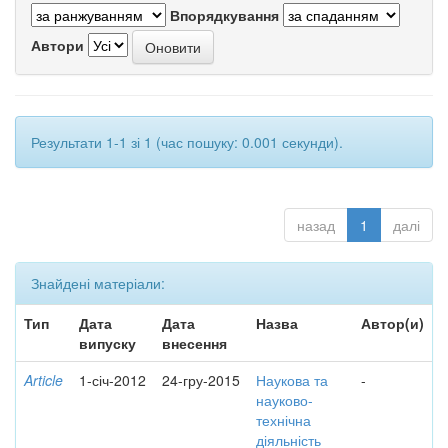
Впорядкування
Автори
Результати 1-1 зі 1 (час пошуку: 0.001 секунди).
назад
1
далі
Знайдені матеріали:
Тип
Дата
Дата
Назва
Автор(и)
випуску
внесення
Article
1-січ-2012
24-гру-2015
Наукова та
-
науково-
технічна
діяльність