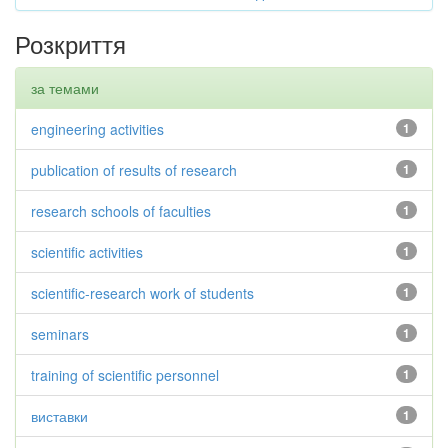
Розкриття
за темами
engineering activities
1
publication of results of research
1
research schools of faculties
1
scientific activities
1
scientific-research work of students
1
seminars
1
training of scientific personnel
1
виставки
1