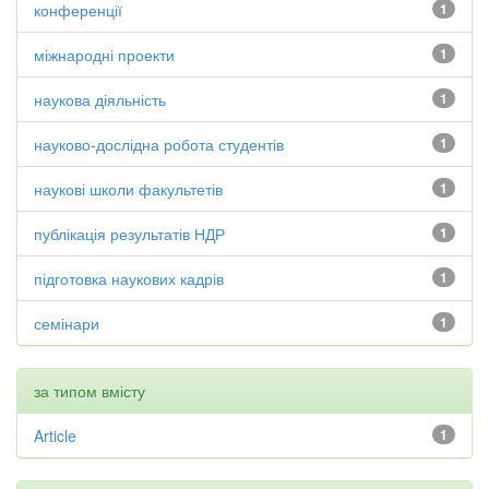
конференції
1
міжнародні проекти
1
наукова діяльність
1
науково-дослідна робота студентів
1
наукові школи факультетів
1
публікація результатів НДР
1
підготовка наукових кадрів
1
семінари
1
за типом вмісту
Article
1