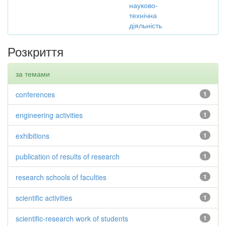
науково-
технічна
діяльність
Розкриття
за темами
conferences
1
engineering activities
1
exhibitions
1
publication of results of research
1
research schools of faculties
1
scientific activities
1
scientific-research work of students
1