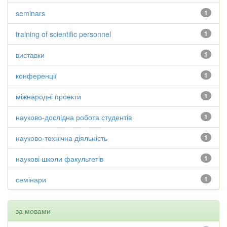
seminars
1
training of scientific personnel
1
виставки
1
конференції
1
міжнародні проекти
1
науково-дослідна робота студентів
1
науково-технічна діяльність
1
наукові школи факультетів
1
семінари
1
за мовами