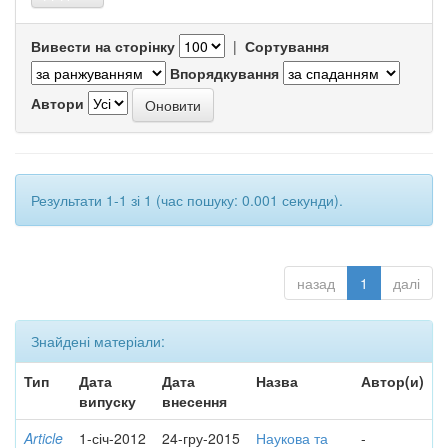
Вивести на сторінку
|
Сортування
Впорядкування
Автори
Результати 1-1 зі 1 (час пошуку: 0.001 секунди).
назад
1
далі
Знайдені матеріали:
Тип
Дата
Дата
Назва
Автор(и)
випуску
внесення
Article
1-січ-2012
24-гру-2015
Наукова та
-