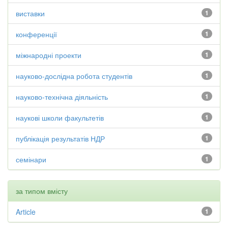
виставки
1
конференції
1
міжнародні проекти
1
науково-дослідна робота студентів
1
науково-технічна діяльність
1
наукові школи факультетів
1
публікація результатів НДР
1
семінари
1
за типом вмісту
Article
1