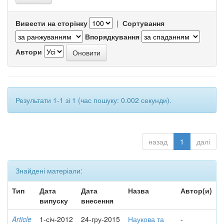
Вивести на сторінку
|
Сортування
Впорядкування
Автори
Результати 1-1 зі 1 (час пошуку: 0.002 секунди).
назад
1
далі
Знайдені матеріали:
Тип
Дата
Дата
Назва
Автор(и)
випуску
внесення
Article
1-січ-2012
24-гру-2015
Наукова та
-