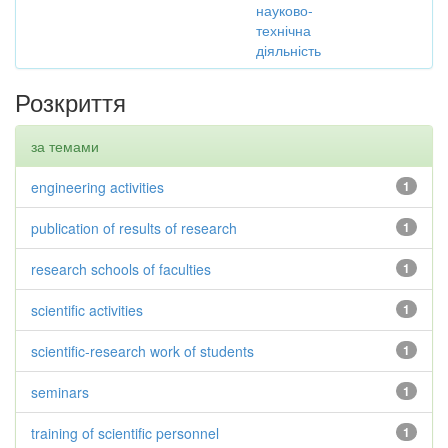
науково-
технічна
діяльність
Розкриття
за темами
engineering activities
1
publication of results of research
1
research schools of faculties
1
scientific activities
1
scientific-research work of students
1
seminars
1
training of scientific personnel
1