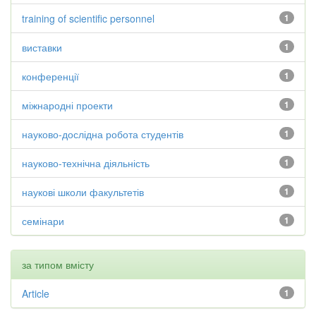
training of scientific personnel
1
виставки
1
конференції
1
міжнародні проекти
1
науково-дослідна робота студентів
1
науково-технічна діяльність
1
наукові школи факультетів
1
семінари
1
за типом вмісту
Article
1