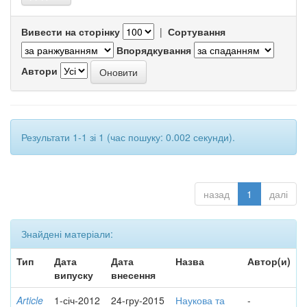
Вивести на сторінку
|
Сортування
Впорядкування
Автори
Результати 1-1 зі 1 (час пошуку: 0.002 секунди).
назад
1
далі
Знайдені матеріали:
Тип
Дата
Дата
Назва
Автор(и)
випуску
внесення
Article
1-січ-2012
24-гру-2015
Наукова та
-