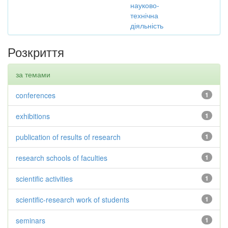
науково-
технічна
діяльність
Розкриття
за темами
conferences
1
exhibitions
1
publication of results of research
1
research schools of faculties
1
scientific activities
1
scientific-research work of students
1
seminars
1