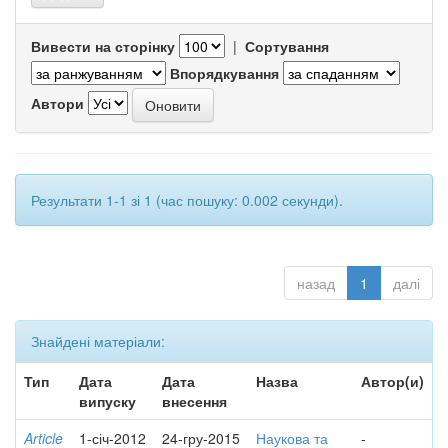
Вивести на сторінку
|
Сортування
Впорядкування
Автори
Результати 1-1 зі 1 (час пошуку: 0.002 секунди).
назад
1
далі
Знайдені матеріали:
Тип
Дата
Дата
Назва
Автор(и)
випуску
внесення
Article
1-січ-2012
24-гру-2015
Наукова та
-