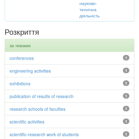
науково-
технічна
діяльність
Розкриття
за темами
conferences
1
engineering activities
1
exhibitions
1
publication of results of research
1
research schools of faculties
1
scientific activities
1
scientific-research work of students
1