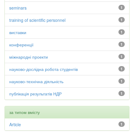
seminars
1
training of scientific personnel
1
виставки
1
конференції
1
міжнародні проекти
1
науково-дослідна робота студентів
1
науково-технічна діяльність
1
публікація результатів НДР
1
за типом вмісту
Article
1