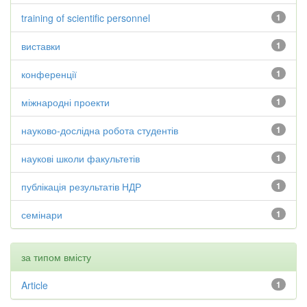
training of scientific personnel
1
виставки
1
конференції
1
міжнародні проекти
1
науково-дослідна робота студентів
1
наукові школи факультетів
1
публікація результатів НДР
1
семінари
1
за типом вмісту
Article
1