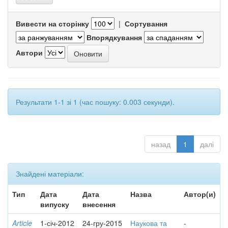
Вивести на сторінку
|
Сортування
Впорядкування
Автори
Результати 1-1 зі 1 (час пошуку: 0.003 секунди).
назад
1
далі
Знайдені матеріали:
Тип
Дата
Дата
Назва
Автор(и)
випуску
внесення
Article
1-січ-2012
24-гру-2015
Наукова та
-