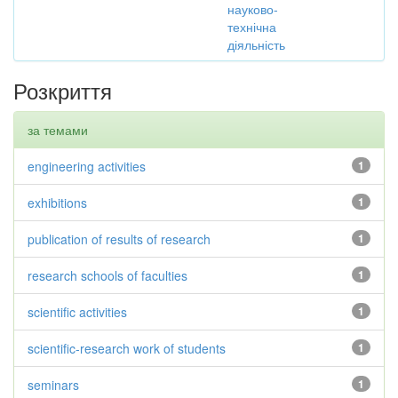
науково-
технічна
діяльність
Розкриття
за темами
engineering activities
1
exhibitions
1
publication of results of research
1
research schools of faculties
1
scientific activities
1
scientific-research work of students
1
seminars
1