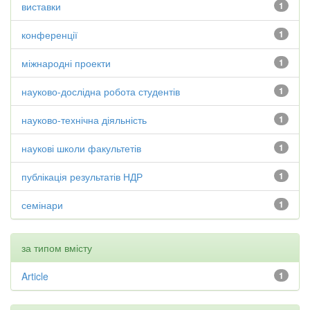
виставки
1
конференції
1
міжнародні проекти
1
науково-дослідна робота студентів
1
науково-технічна діяльність
1
наукові школи факультетів
1
публікація результатів НДР
1
семінари
1
за типом вмісту
Article
1