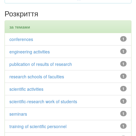
Розкриття
за темами
conferences
1
engineering activities
1
publication of results of research
1
research schools of faculties
1
scientific activities
1
scientific-research work of students
1
seminars
1
training of scientific personnel
1