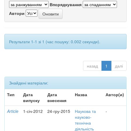
Впорядкування
Автори
Результати 1-1 зі 1 (час пошуку: 0.002 секунди).
назад
1
далі
Знайдені матеріали:
Тип
Дата
Дата
Назва
Автор(и)
випуску
внесення
Article
1-січ-2012
24-гру-2015
Наукова та
-
науково-
технічна
діяльність