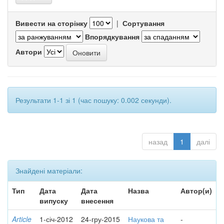
Вивести на сторінку
|
Сортування
Впорядкування
Автори
Результати 1-1 зі 1 (час пошуку: 0.002 секунди).
назад
1
далі
Знайдені матеріали:
Тип
Дата
Дата
Назва
Автор(и)
випуску
внесення
Article
1-січ-2012
24-гру-2015
Наукова та
-