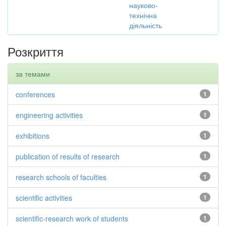
науково-
технічна
діяльність
Розкриття
за темами
conferences
1
engineering activities
1
exhibitions
1
publication of results of research
1
research schools of faculties
1
scientific activities
1
scientific-research work of students
1