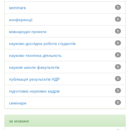
seminars
1
конференції
1
міжнародні проекти
1
науково-дослідна робота студентів
1
науково-технічна діяльність
1
наукові школи факультетів
1
публікація результатів НДР
1
підготовка наукових кадрів
1
семінари
1
за мовами