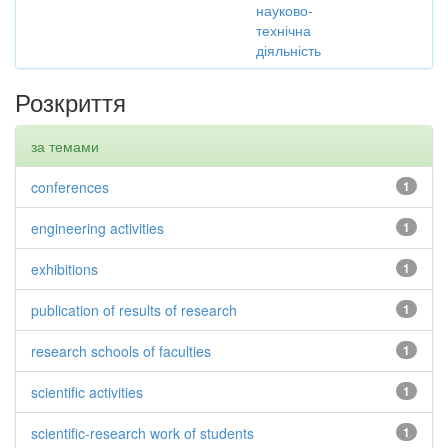
науково-
технічна
діяльність
Розкриття
за темами
conferences
1
engineering activities
1
exhibitions
1
publication of results of research
1
research schools of faculties
1
scientific activities
1
scientific-research work of students
1