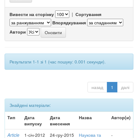
Вивести на сторінку
|
Сортування
Впорядкування
Автори
Результати 1-1 зі 1 (час пошуку: 0.001 секунди).
назад
1
далі
Знайдені матеріали:
Тип
Дата
Дата
Назва
Автор(и)
випуску
внесення
Article
1-січ-2012
24-гру-2015
Наукова та
-