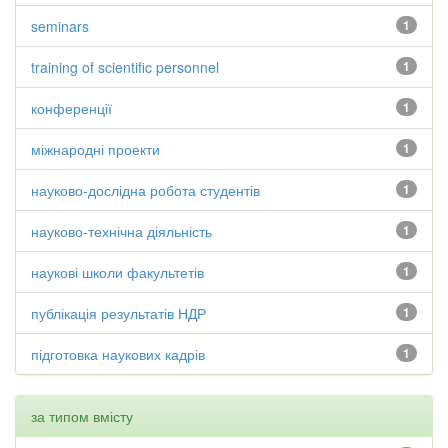
seminars
1
training of scientific personnel
1
конференції
1
міжнародні проекти
1
науково-дослідна робота студентів
1
науково-технічна діяльність
1
наукові школи факультетів
1
публікація результатів НДР
1
підготовка наукових кадрів
1
за типом вмісту