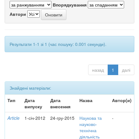
Впорядкування
Автори
Результати 1-1 зі 1 (час пошуку: 0.001 секунди).
назад
1
далі
Знайдені матеріали:
Тип
Дата
Дата
Назва
Автор(и)
випуску
внесення
Article
1-січ-2012
24-гру-2015
Наукова та
-
науково-
технічна
діяльність