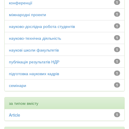
конференції
1
міжнародні проекти
1
науково-дослідна робота студентів
1
науково-технічна діяльність
1
наукові школи факультетів
1
публікація результатів НДР
1
підготовка наукових кадрів
1
семінари
1
за типом вмісту
Article
1