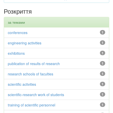
Розкриття
за темами
conferences
1
engineering activities
1
exhibitions
1
publication of results of research
1
research schools of faculties
1
scientific activities
1
scientific-research work of students
1
training of scientific personnel
1