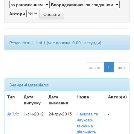
Впорядкування
Автори
Результати 1-1 зі 1 (час пошуку: 0.001 секунди).
назад
1
далі
Знайдені матеріали:
Тип
Дата
Дата
Назва
Автор(и)
випуску
внесення
Article
1-січ-2012
24-гру-2015
Наукова та
-
науково-
технічна
діяльність