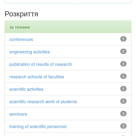
Розкриття
за темами
conferences
1
engineering activities
1
publication of results of research
1
research schools of faculties
1
scientific activities
1
scientific-research work of students
1
seminars
1
training of scientific personnel
1