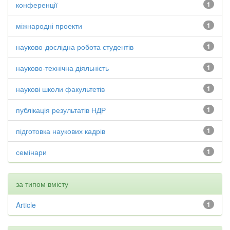
конференції
1
міжнародні проекти
1
науково-дослідна робота студентів
1
науково-технічна діяльність
1
наукові школи факультетів
1
публікація результатів НДР
1
підготовка наукових кадрів
1
семінари
1
за типом вмісту
Article
1