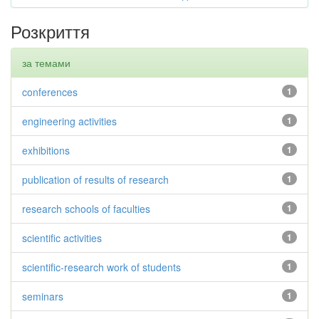
Розкриття
за темами
conferences
1
engineering activities
1
exhibitions
1
publication of results of research
1
research schools of faculties
1
scientific activities
1
scientific-research work of students
1
seminars
1