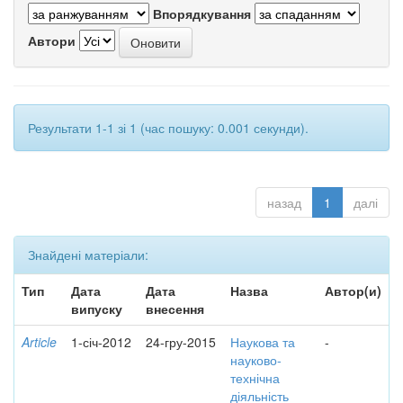
Впорядкування
Автори
Результати 1-1 зі 1 (час пошуку: 0.001 секунди).
назад
1
далі
Знайдені матеріали:
Тип
Дата
Дата
Назва
Автор(и)
випуску
внесення
Article
1-січ-2012
24-гру-2015
Наукова та
-
науково-
технічна
діяльність