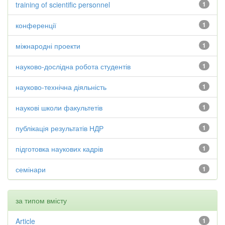
training of scientific personnel
1
конференції
1
міжнародні проекти
1
науково-дослідна робота студентів
1
науково-технічна діяльність
1
наукові школи факультетів
1
публікація результатів НДР
1
підготовка наукових кадрів
1
семінари
1
за типом вмісту
Article
1