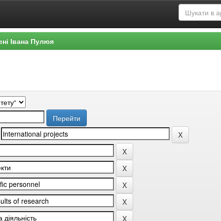
ені Івана Пулюя