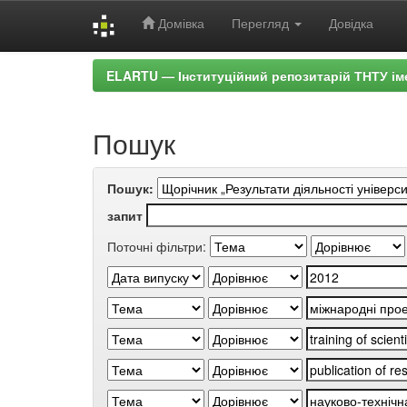
Домівка
Перегляд
Довідка
Skip
ELARTU — Інституційний репозитарій ТНТУ ім
navigation
Пошук
Пошук:
запит
Поточні фільтри: