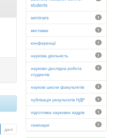
students
seminars
1
виставки
1
конференції
1
наукова діяльність
1
науково-дослідна робота
1
студентів
наукові школи факультетів
1
публікація результатів НДР
1
підготовка наукових кадрів
1
семінари
1
далі