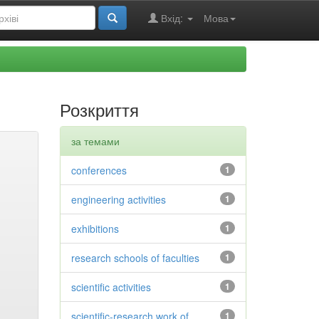
Вхід:
Мова
Розкриття
за темами
conferences
1
engineering activities
1
exhibitions
1
research schools of faculties
1
scientific activities
1
scientific-research work of
1