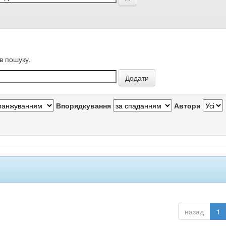
в пошуку.
Впорядкування
Автори
назад
1