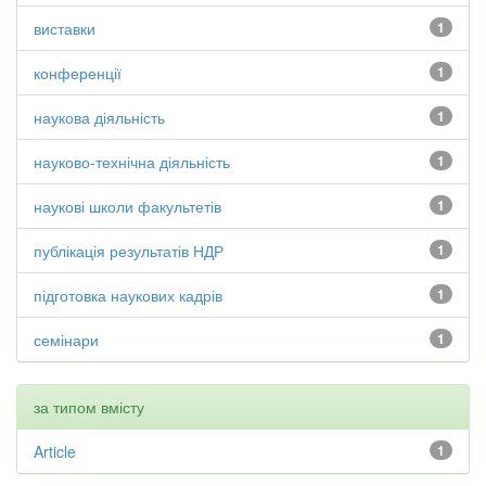
виставки
1
конференції
1
наукова діяльність
1
науково-технічна діяльність
1
наукові школи факультетів
1
публікація результатів НДР
1
підготовка наукових кадрів
1
семінари
1
за типом вмісту
Article
1