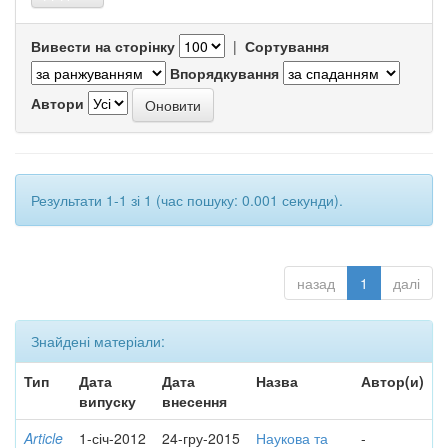
Вивести на сторінку
|
Сортування
Впорядкування
Автори
Результати 1-1 зі 1 (час пошуку: 0.001 секунди).
назад
1
далі
Знайдені матеріали:
Тип
Дата
Дата
Назва
Автор(и)
випуску
внесення
Article
1-січ-2012
24-гру-2015
Наукова та
-