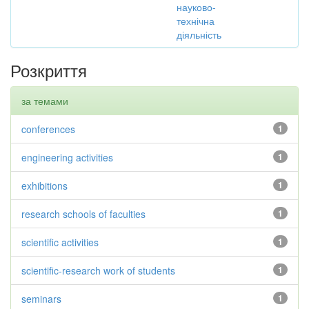
науково-
технічна
діяльність
Розкриття
за темами
conferences
1
engineering activities
1
exhibitions
1
research schools of faculties
1
scientific activities
1
scientific-research work of students
1
seminars
1