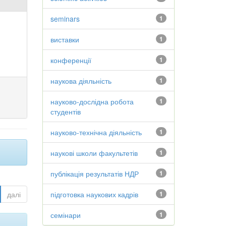
seminars
1
виставки
1
конференції
1
наукова діяльність
1
науково-дослідна робота
1
студентів
науково-технічна діяльність
1
наукові школи факультетів
1
публікація результатів НДР
1
далі
підготовка наукових кадрів
1
семінари
1