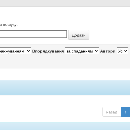
в пошуку.
Впорядкування
Автори
назад
1