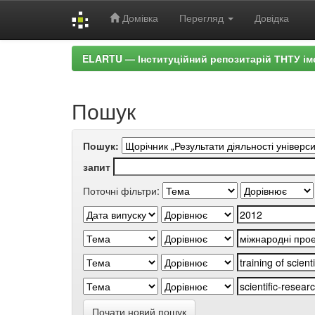
Домівка
Перегляд
Довідка
Skip
ELARTU — Інституційний репозитарій ТНТУ ім
navigation
Пошук
Пошук:
запит
Поточні фільтри:
Почати новий пошук