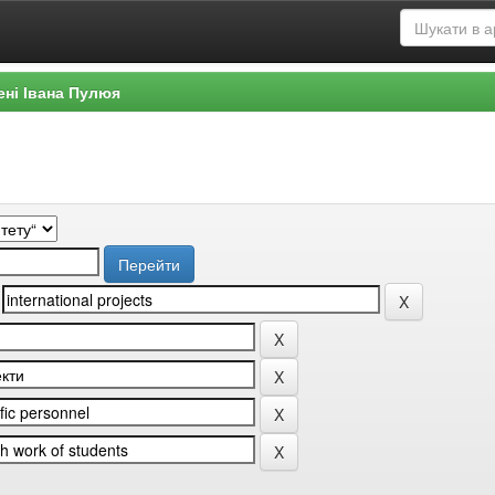
ені Івана Пулюя