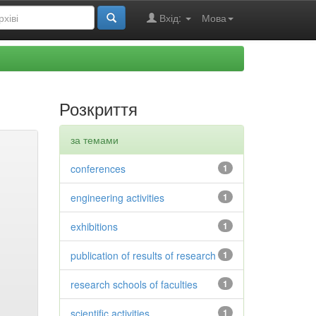
Вхід:
Мова
Розкриття
за темами
conferences
1
engineering activities
1
exhibitions
1
publication of results of research
1
research schools of faculties
1
scientific activities
1