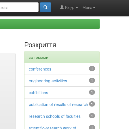
Вхід:
Мова
Розкриття
за темами
conferences
1
engineering activities
1
exhibitions
1
publication of results of research
1
research schools of faculties
1
scientific-research work of
1