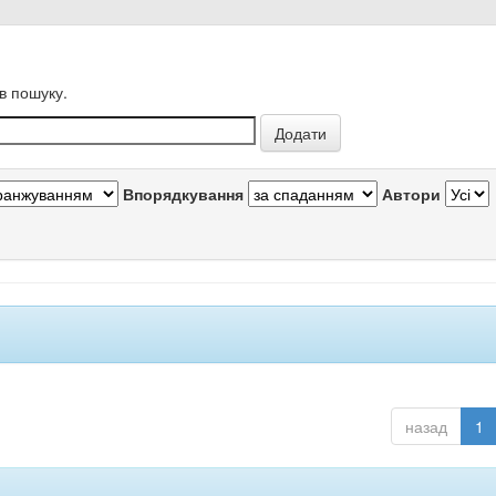
в пошуку.
Впорядкування
Автори
назад
1