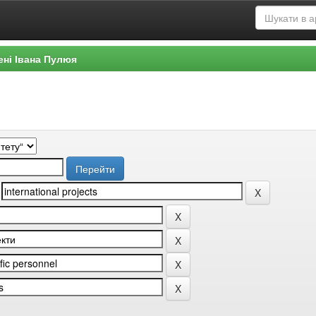
ені Івана Пулюя