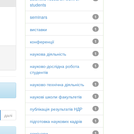
students
seminars
1
виставки
1
конференції
1
наукова діяльність
1
науково-дослідна робота
1
студентів
науково-технічна діяльність
1
наукові школи факультетів
1
публікація результатів НДР
1
далі
підготовка наукових кадрів
1
семінари
1