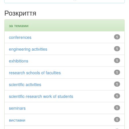
Розкриття
за темами
conferences
1
engineering activities
1
exhibitions
1
research schools of faculties
1
scientific activities
1
scientific-research work of students
1
seminars
1
виставки
1