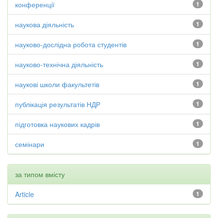
конференції
1
наукова діяльність
1
науково-дослідна робота студентів
1
науково-технічна діяльність
1
наукові школи факультетів
1
публікація результатів НДР
1
підготовка наукових кадрів
1
семінари
1
за типом вмісту
Article
1