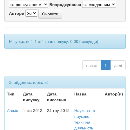
Впорядкування
Автори
Результати 1-1 зі 1 (час пошуку: 0.002 секунди).
назад
1
далі
Знайдені матеріали:
Тип
Дата
Дата
Назва
Автор(и)
випуску
внесення
Article
1-січ-2012
24-гру-2015
Наукова та
-
науково-
технічна
діяльність