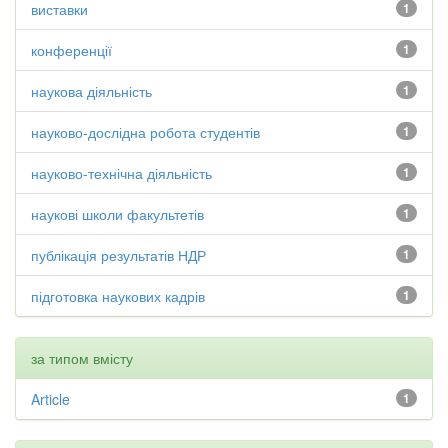
виставки
1
конференції
1
наукова діяльність
1
науково-дослідна робота студентів
1
науково-технічна діяльність
1
наукові школи факультетів
1
публікація результатів НДР
1
підготовка наукових кадрів
1
за типом вмісту
Article
1