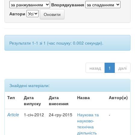
Впорядкування
Автори
Результати 1-1 зі 1 (час пошуку: 0.002 секунди).
назад
1
далі
Знайдені матеріали:
Тип
Дата
Дата
Назва
Автор(и)
випуску
внесення
Article
1-січ-2012
24-гру-2015
Наукова та
-
науково-
технічна
діяльність