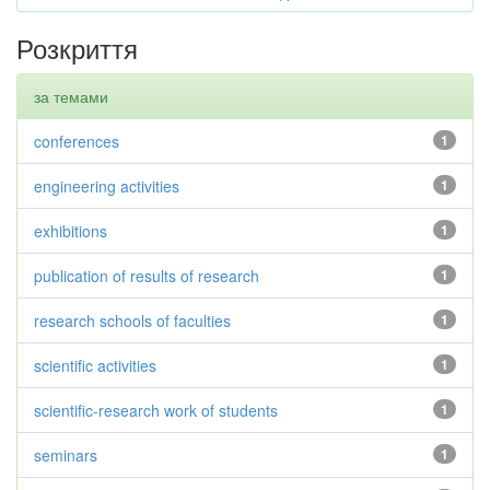
Розкриття
за темами
conferences
1
engineering activities
1
exhibitions
1
publication of results of research
1
research schools of faculties
1
scientific activities
1
scientific-research work of students
1
seminars
1